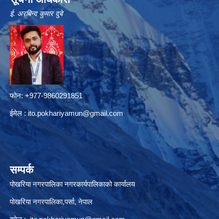
ई. अरबिन्द कुमार दुबे
फोन: +977-9860291851
ईमेल :
ito.pokhariyamun@gmail.com
सम्पर्क
पोखरिया नगरपालिका नगरकार्यपालिकाको कार्यालय
पोखरिया नगरपालिका,पर्सा, नेपाल