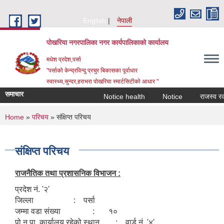
Skip to main content
English
नेपाली
पोखरिया नगरपालिका नगर कार्यपालिकाको कार्यालय
मधेश प्रदेश,पर्सा
"पर्साको केन्द्रविन्दु प्रचुर बिकासका पूर्वाधार
स्वास्थ्य,सुन्दर,हराभरा पोखरिया स्मार्टसिटीको आधार "
समाचार
Notice health
Notice
राजस्व रकम अ
You are here
Home
»
परिचय
» संक्षिप्त परिचय
संक्षिप्त परिचय
राजनैतिक तथा प्रशासनिक विभाजन :
प्रदेश नं. '२'
जिल्ला : पर्सा
जम्मा वडा संख्या : १०
पो.न.पा. कार्यालय रहेको स्थान : वार्ड नं '४'