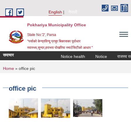
Skip to main content
English
नेपाली
Pokhariya Municipality Office
State No:'2', Parsa
"पर्साको केन्द्रविन्दु प्रचुर बिकासका पूर्वाधार
स्वास्थ्य,सुन्दर,हराभरा पोखरिया स्मार्टसिटीको आधार "
समाचार
Notice health
Notice
राजस्व रकम अ
You are here
Home
» office pic
office pic