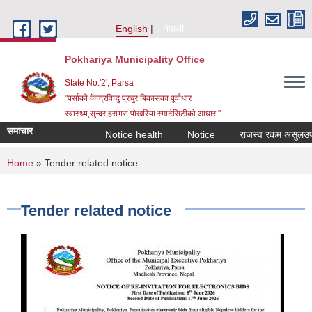
Skip to main content
English
नेपाली
Pokhariya Municipality Office
State No:'2', Parsa
"पर्साको केन्द्रविन्दु प्रचुर बिकासका पूर्वाधार
स्वास्थ्य,सुन्दर,हराभरा पोखरिया स्मार्टसिटीको आधार "
समाचार
Notice health
Notice
राजस्व रकम असुलउपर गर्न
You are here
Home
» Tender related notice
Tender related notice