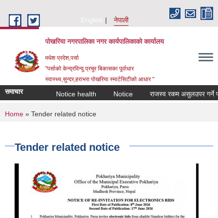
Skip to main content
English
नेपाली
पोखरिया नगरपालिका नगर कार्यपालिकाको कार्यालय
मधेश प्रदेश,पर्सा
"पर्साको केन्द्रविन्दु प्रचुर बिकासका पूर्वाधार
स्वास्थ्य,सुन्दर,हराभरा पोखरिया स्मार्टसिटीको आधार "
समाचार
Notice health
Notice
राजस्व रकम असुलउपर गर्ने प्रयो
You are here
Home
» Tender related notice
Tender related notice