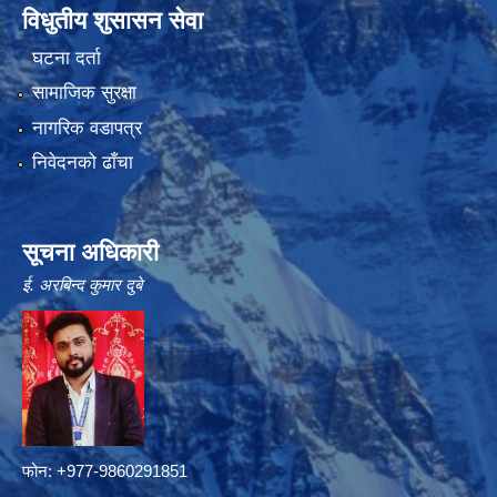
विधुतीय शुसासन सेवा
घटना दर्ता
सामाजिक सुरक्षा
नागरिक वडापत्र
निवेदनको ढाँचा
सूचना अधिकारी
ई. अरबिन्द कुमार दुबे
फोन: +977-9860291851