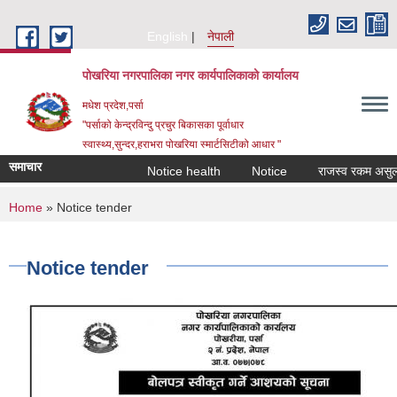
Skip to main content
English
नेपाली
पोखरिया नगरपालिका नगर कार्यपालिकाको कार्यालय
मधेश प्रदेश,पर्सा
"पर्साको केन्द्रविन्दु प्रचुर बिकासका पूर्वाधार
स्वास्थ्य,सुन्दर,हराभरा पोखरिया स्मार्टसिटीको आधार "
समाचार
Notice health
Notice
राजस्व रकम असुलउपर 
You are here
Home
» Notice tender
Notice tender