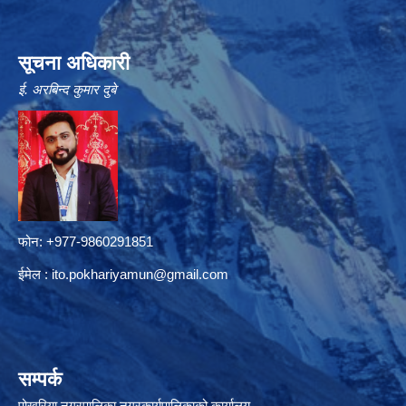
सूचना अधिकारी
ई. अरबिन्द कुमार दुबे
फोन: +977-9860291851
ईमेल :
ito.pokhariyamun@gmail.com
सम्पर्क
पोखरिया नगरपालिका नगरकार्यपालिकाको कार्यालय