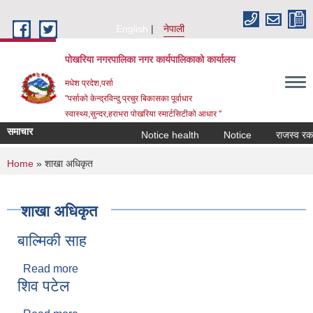
Skip to main content
English
नेपाली
पोखरिया नगरपालिका नगर कार्यपालिकाको कार्यालय
मधेश प्रदेश,पर्सा
"पर्साको केन्द्रविन्दु प्रचुर बिकासका पूर्वाधार
स्वास्थ्य,सुन्दर,हराभरा पोखरिया स्मार्टसिटीको आधार "
समाचार
Notice health
Notice
राजस्व रकम अस
You are here
Home
» शाखा अधिकृत
शाखा अधिकृत
बाल्मिकी साह
Read more
about बाल्मिकी साह
शिव पटेल