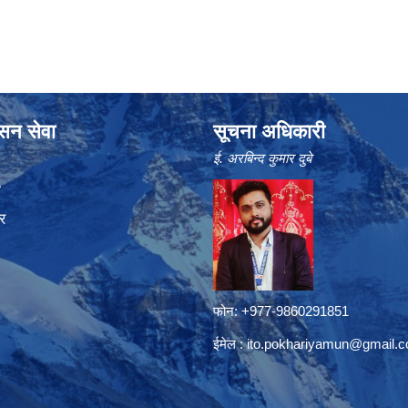
ासन सेवा
सूचना अधिकारी
ई. अरबिन्द कुमार दुबे
ा
र
फोन: +977-9860291851
ईमेल :
ito.pokhariyamun@gmail.