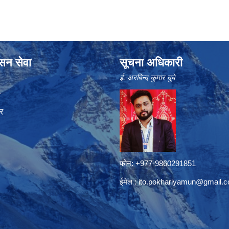
ासन सेवा
सूचना अधिकारी
ई. अरबिन्द कुमार दुबे
ा
र
फोन: +977-9860291851
ईमेल :
ito.pokhariyamun@gmail.